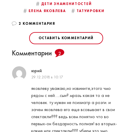
#
ДЕТИ ЗНАМЕНИТОСТЕЙ
#
#
ЕЛЕНА ЯКОВЛЕВА
ТАТУИРОВКИ
2 КОММЕНТАРИЯ
ОСТАВИТЬ КОММЕНТАРИЙ
Комментарии
2
юрий
29.12.2018 в 10:17
яковлеву уважаю,но извините,этого чмо
рядом с ней…..сын? мразь какая то а не
человек. ту нужен не психиатр а розги. и
зачем яковлева его еще всовывает в свои
спектакли??? ведь всем понятно что во
первых-он бездарность полная! во вторых-
какие нах спектакли??? убери это чмо