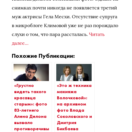
снимках почти никогда не появляется третий
муж актрисы Гела Месхи. Отсутствие супруга
в микроблоге Климовой уже не раз порождало
слухи о том, что пара рассталась.
Читать
далее…
Похожие Публикации:
«Грустно
«Это ж техника
видеть такого
макияжа
красавца
Волочковой»:
старым»: фото
на архивном
83-летнего
фото Влада
Алена Делона
Соколовского и
вызвало
Дмитрия
противоречивые
Бикбаева