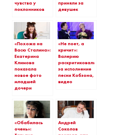
чувства у
приняли за
поклонников
девушек
«Похожа на
«Не поет, а
Васю Сталина»:
кричит»:
Екатерина
Валерию
Климова
раскритиковали
показала
за исполнение
новое фото
песни Кобзона,
младшей
видео
дочери
«Обабилась
Андрей
очень»:
Соколов