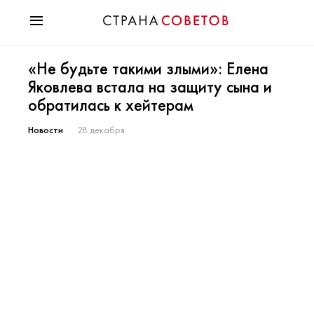
Красота
«Не будьте такими злыми»: Елена
Мода
Яковлева встала на защиту сына и
Звезды
обратилась к хейтерам
Гороскопы
Здоровье
Новости
28 декабря
Психология
Хобби
Разное
Праздники