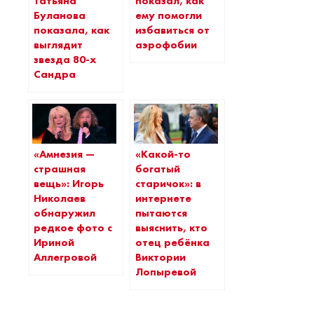
Татьяна
показал, как
Буланова
ему помогли
показала, как
избавиться от
выглядит
аэрофобии
звезда 80-х
Сандра
«Амнезия —
«Какой-то
страшная
богатый
вещь»: Игорь
старичок»: в
Николаев
интернете
обнаружил
пытаются
редкое фото с
выяснить, кто
Ириной
отец ребёнка
Аллегровой
Виктории
Лопыревой