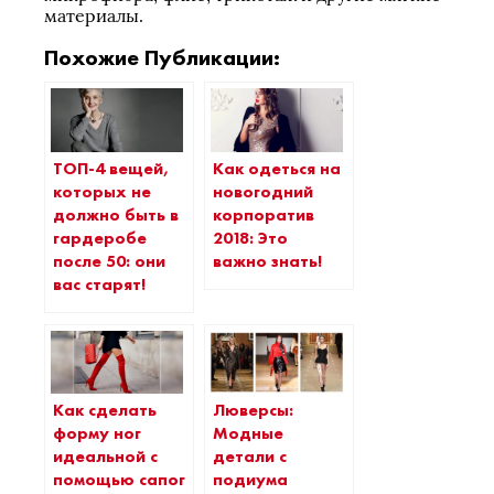
материалы.
Похожие Публикации:
ТОП-4 вещей,
Как одеться на
которых не
новогодний
должно быть в
корпоратив
гардеробе
2018: Это
после 50: они
важно знать!
вас старят!
Как сделать
Люверсы:
форму ног
Модные
идеальной с
детали с
помощью сапог
подиума