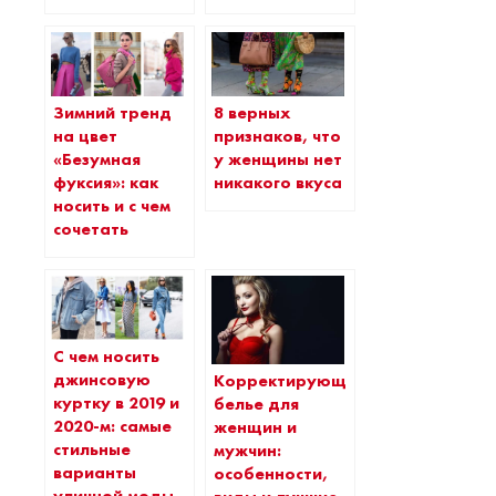
Зимний тренд
8 верных
на цвет
признаков, что
«Безумная
у женщины нет
фуксия»: как
никакого вкуса
носить и с чем
сочетать
С чем носить
джинсовую
Корректирующее
куртку в 2019 и
белье для
2020-м: самые
женщин и
стильные
мужчин:
варианты
особенности,
уличной моды