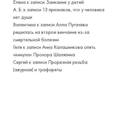
Елена
к записи
Заикание у детей
А. Б.
к записи
13 признаков, что у человека
нет души
Валентина
к записи
Алла Пугачёва
решилась на второе венчание из-за
смертельной болезни
Геля
к записи
Анна Калашникова опять
«кинула» Прохора Шаляпина
Сергей
к записи
Прорезная резьба
(ажурная) и трафареты