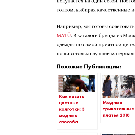
покупается на один сезон. Поэтом
толком, выбирая качественные и
Например, мы готовы советовать
MATÜ
. В каталоге бренда из Мо
одежды по самой приятной цене. 
пошива только лучшие материал
Похожие Публикации:
Как носить
Модные
цветные
трикотажные
колготки: 3
платья 2018
модных
способа