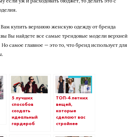
у если уж и расходовать бюджет, то делать это с
зделия.
 Вам купить верхнюю женскую одежду от бренда
сквы Вы найдете все самые трендовые модели верхней
Но самое главное — это то, что бренд использует для
ы.
5 лучших
ТОП-4 летних
способов
вещей,
создать
которые
идеальный
сделают вас
гардероб
стройнее