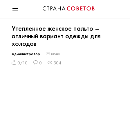
Красота
Утепленное женское пальто –
Мода
отличный вариант одежды для
Звезды
холодов
Гороскопы
Здоровье
Администратор
29 июня
Психология
0/10
0
304
Хобби
Разное
Праздники