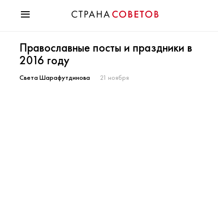
Красота
Православные посты и праздники в
Мода
2016 году
Звезды
Гороскопы
Света Шарафутдинова
21 ноября
Здоровье
Психология
Хобби
Разное
Праздники