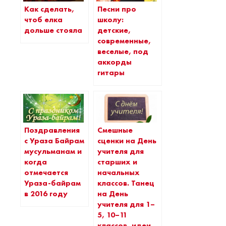
Как сделать,
Песни про
чтоб елка
школу:
дольше стояла
детские,
современные,
веселые, под
аккорды
гитары
Поздравления
Смешные
с Ураза Байрам
сценки на День
мусульманам и
учителя для
когда
старших и
отмечается
начальных
Ураза-байрам
классов. Танец
в 2016 году
на День
учителя для 1–
5, 10–11
классов, идеи