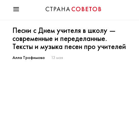
Красота
Песни с Днем учителя в школу —
Мода
современные и переделанные.
Звезды
Тексты и музыка песен про учителей
Гороскопы
Здоровье
Алла Трофимова
13 мая
Психология
Хобби
Разное
Праздники