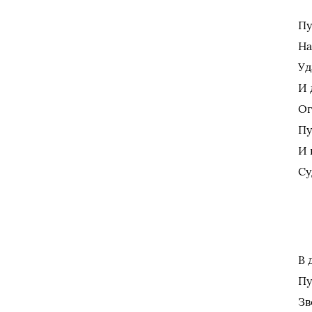
Пу
На
Уд
И 
Ог
Пу
И 
Су
В 
Пу
Зв