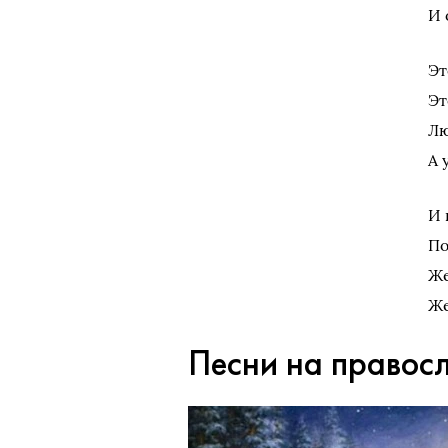
И 
Эт
Эт
Лю
А 
И 
По
Же
Же
Песни на правос