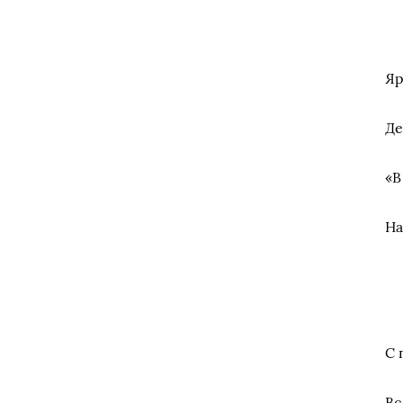
Яр
Де
«В
На
С 
Вс