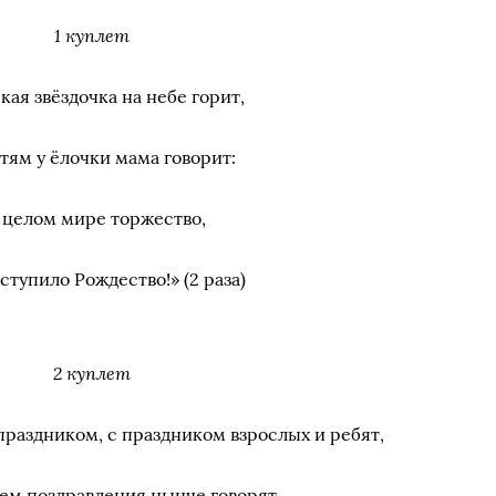
1 куплет
кая звёздочка на небе горит,
тям у ёлочки мама говорит:
 целом мире торжество,
ступило Рождество!» (2 раза)
2 куплет
праздником, с праздником взрослых и ребят,
ем поздравления нынче говорят,