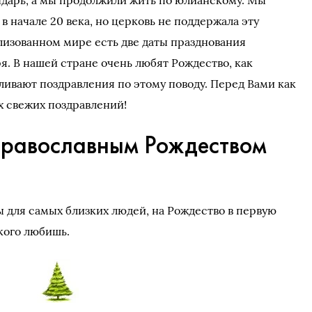
ндарь, а мы продолжили жить по юлианскому. Мы
 начале 20 века, но церковь не поддержала эту
лизованном мире есть две даты празднования
ря. В нашей стране очень любят Рождество, как
вливают поздравления по этому поводу. Перед Вами как
х свежих поздравлений!
православным Рождеством
 для самых близких людей, на Рождество в первую
 кого любишь.