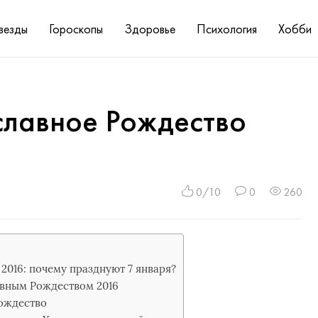
везды
Гороскопы
Здоровье
Психология
Хобби
славное Рождество
0/10
0
260
2016: почему празднуют 7 января?
авным Рождеством 2016
Рождество