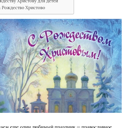
ждеству Христову для детей
а Рождество Христово
чаем еще один любимый праздник — православное