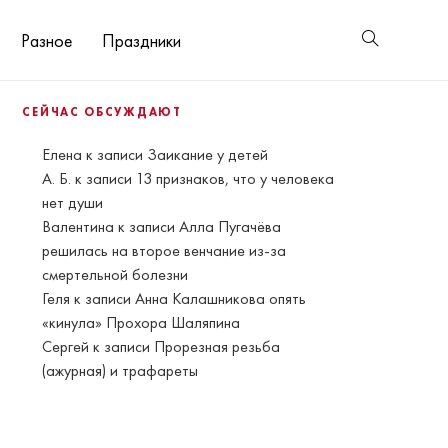
Разное
Праздники
СЕЙЧАС ОБСУЖДАЮТ
Елена
к записи
Заикание у детей
А. Б.
к записи
13 признаков, что у человека
нет души
Валентина
к записи
Алла Пугачёва
решилась на второе венчание из-за
смертельной болезни
Геля
к записи
Анна Калашникова опять
«кинула» Прохора Шаляпина
Сергей
к записи
Прорезная резьба
(ажурная) и трафареты