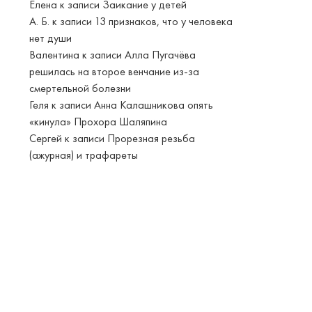
Елена
к записи
Заикание у детей
А. Б.
к записи
13 признаков, что у человека
нет души
Валентина
к записи
Алла Пугачёва
решилась на второе венчание из-за
смертельной болезни
Геля
к записи
Анна Калашникова опять
«кинула» Прохора Шаляпина
Сергей
к записи
Прорезная резьба
(ажурная) и трафареты