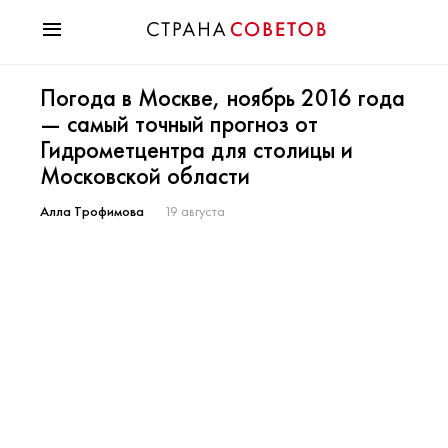
Красота
Погода в Москве, ноябрь 2016 года
Мода
— самый точный прогноз от
Звезды
Гидрометцентра для столицы и
Гороскопы
Московской области
Здоровье
Психология
Алла Трофимова
19 августа
Хобби
Разное
Праздники