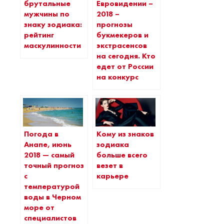
брутальные
Евровидении –
мужчины по
2018 –
знаку зодиака:
прогнозы
рейтинг
букмекеров и
маскулинности
экстрасенсов
на сегодня. Кто
едет от России
на конкурс
Погода в
Кому из знаков
Анапе, июнь
зодиака
2018 — самый
больше всего
точный прогноз
везет в
с
карьере
температурой
воды в Черном
море от
специалистов