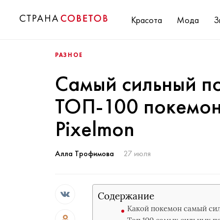
Красота
Мода
З
РАЗНОЕ
Самый сильный п
ТОП-100 покемон
Pixelmon
Алла Трофимова
27 июля
Содержание
Какой покемон самый си