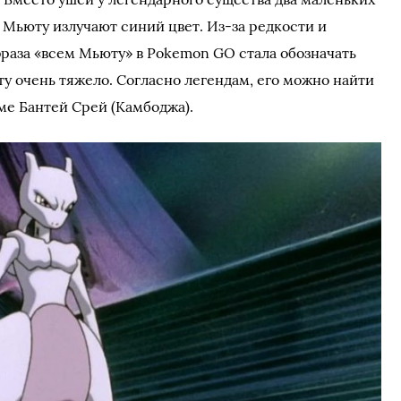
а Мьюту излучают синий цвет. Из-за редкости и
аза «всем Мьюту» в Pokemon GO стала обозначать
у очень тяжело. Согласно легендам, его можно найти
ме Бантей Срей (Камбоджа).