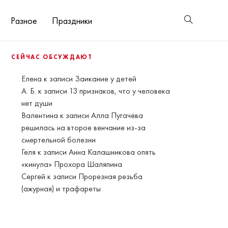
Разное
Праздники
СЕЙЧАС ОБСУЖДАЮТ
Елена
к записи
Заикание у детей
А. Б.
к записи
13 признаков, что у человека
нет души
Валентина
к записи
Алла Пугачёва
решилась на второе венчание из-за
смертельной болезни
Геля
к записи
Анна Калашникова опять
«кинула» Прохора Шаляпина
Сергей
к записи
Прорезная резьба
(ажурная) и трафареты