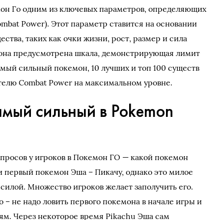
мон Го одним из ключевых параметров, определяющих
mbat Power). Этот параметр ставится на основании
ства, таких как очки жизни, рост, размер и сила
емона предусмотрена шкала, демонстрирующая лимит
амый сильный покемон, 10 лучших и топ 100 существ
телю Combat Power на максимальном уровне.
амый сильный в Pokemon
просов у игроков в Покемон ГО — какой покемон
 первый покемон Эша – Пикачу, однако это милое
силой. Множество игроков желает заполучить его.
 – не надо ловить первого покемона в начале игры и
ям. Через некоторое время Pikachu Эша сам