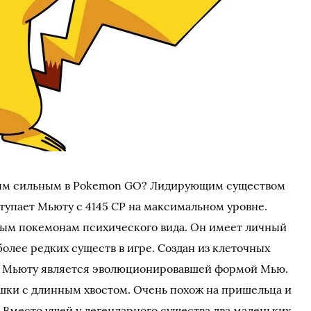
мым сильным в Pokemon GO? Лидирующим существом
тупает Мьюту с 4145 CP на максимальном уровне.
ым покемонам психического вида. Он имеет личный
более редких существ в игре. Создан из клеточных
. Мьюту является эволюционировавшей формой Мью.
ошки с длинным хвостом. Очень похож на пришельца и
 Вместо ушей у легендарного существа два маленьких