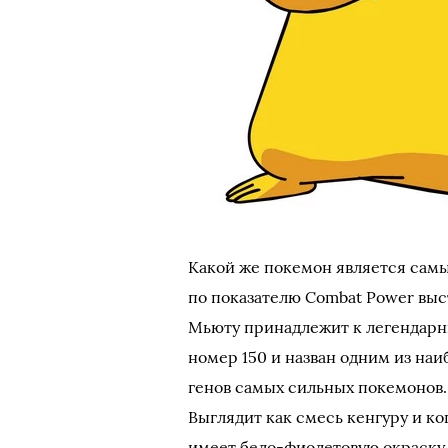
Какой же покемон является са
по показателю Combat Power выс
Мьюту принадлежит к легендарн
номер 150 и назван одним из наи
генов самых сильных покемонов
Выглядит как смесь кенгуру и к
имеет бело-фиолетовую окраску.