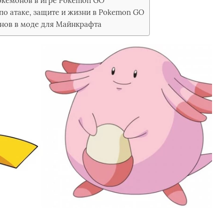
окемонов в игре Pokemon GO
о атаке, защите и жизни в Pokemon GO
онов в моде для Майнкрафта