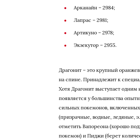
Арканайн – 2984;
Лапрас – 2981;
Артикуно – 2978;
Экзекутор – 2955.
Драгонит – это крупный оранже
на спине. Принадлежит к специа
Хотя Драгонит выступает одним и
появляется у большинства опыт
сильных покемонов, включенных 
(призрачные, водные, ледяные, э
отметить Вапореона (хорошо под
покемон) и Пиджи (берет количес