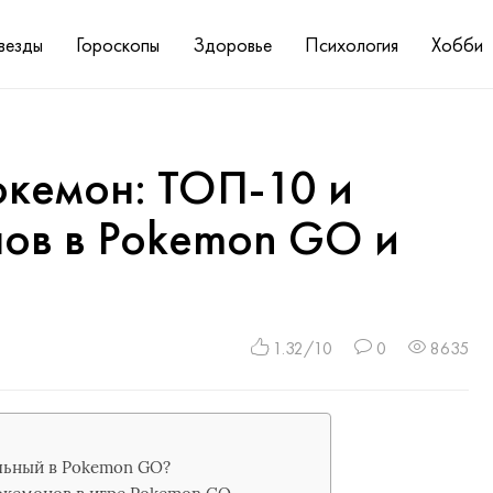
везды
Гороскопы
Здоровье
Психология
Хобби
окемон: ТОП-10 и
ов в Pokemon GO и
1.32/10
0
8635
льный в Pokemon GO?