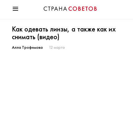
Красота
Как одевать линзы, а также как их
Мода
снимать (видео)
Звезды
Гороскопы
Алла Трофимова
12 марта
Здоровье
Психология
Хобби
Разное
Праздники