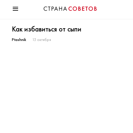
Красота
Как избавиться от сыпи
Мода
Звезды
Ptashnik
15 октября
Гороскопы
Здоровье
Психология
Хобби
Разное
Праздники