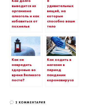
Как долго
8
выводится из
удивительных
организма
вещей, на
алкоголь и как
которые
избавиться от
способно ваше
похмелья
тело
Как не
Как ходить в
навредить
магазин в
здоровью во
период
время Великого
пандемии
поста?
коронавируса
2 КОММЕНТАРИЯ