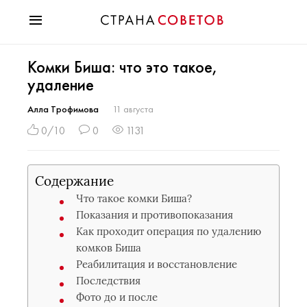
Красота
Комки Биша: что это такое,
Мода
удаление
Звезды
Гороскопы
Алла Трофимова
11 августа
Здоровье
0/10
0
1131
Психология
Хобби
Содержание
Разное
Что такое комки Биша?
Праздники
Показания и противопоказания
Как проходит операция по удалению
комков Биша
Реабилитация и восстановление
Последствия
Фото до и после