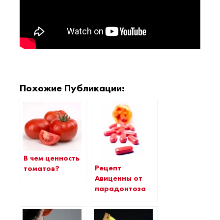
Похожие Публикации:
В чем ценность
Рецепт
томатов?
Авиценны от
парадонтоза