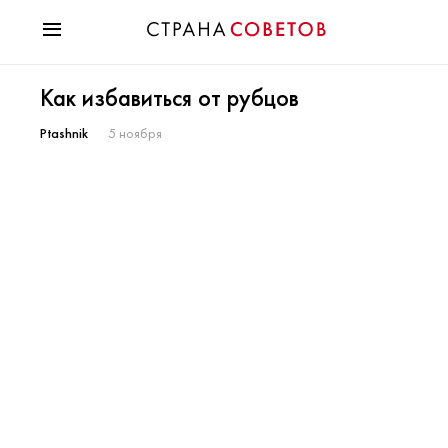
Красота
Как избавиться от рубцов
Мода
Звезды
Ptashnik
5 ноября
Гороскопы
Здоровье
Психология
Хобби
Разное
Праздники