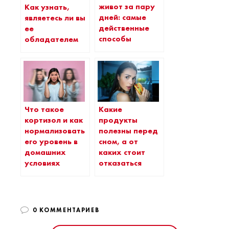
живот за пару
Как узнать,
дней: самые
являетесь ли вы
действенные
ее
способы
обладателем
Что такое
Какие
кортизол и как
продукты
нормализовать
полезны перед
его уровень в
сном, а от
домашних
каких стоит
условиях
отказаться
0 КОММЕНТАРИЕВ