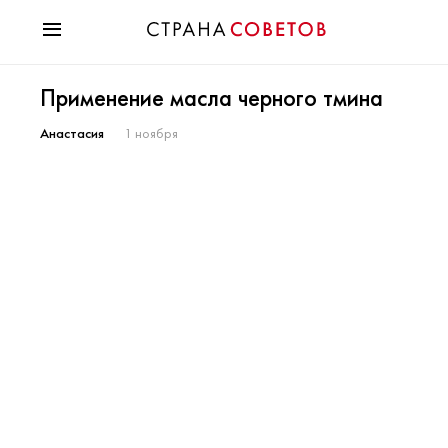
Красота
Применение масла черного тмина
Мода
Звезды
Анастасия
1 ноября
Гороскопы
Здоровье
Психология
Хобби
Разное
Праздники