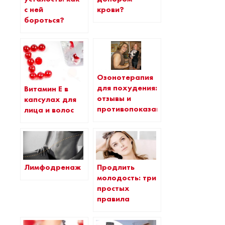
с ней
крови?
бороться?
Озонотерапия
для похудения:
Витамин Е в
отзывы и
капсулах для
противопоказания
лица и волос
Лимфодренаж
Продлить
молодость: три
простых
правила