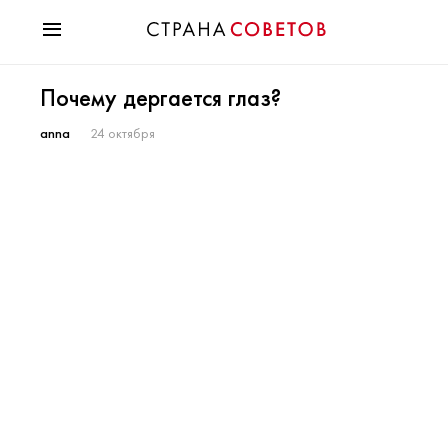
Красота
Почему дергается глаз?
Мода
Звезды
anna
24 октября
Гороскопы
Здоровье
Психология
Хобби
Разное
Праздники