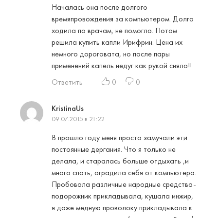
Началась она после долгого
времяпровождения за компьютером. Долго
ходила по врачам, не помогло. Потом
решила купить капли Ирифрин. Цена их
немного дороговата, но после пары
применений капель недуг как рукой сняло!!
Ответить
0
0
KristinaUs
09.07.2015 в 21:22
В прошло году меня просто замучали эти
постоянные дергания. Что я только не
делала, и старалась больше отдыхать ,и
много спать, оградила себя от компьютера.
Пробовала различные народные средства-
подорожник прикладывала, кушала инжир,
я даже медную проволоку прикладывала к