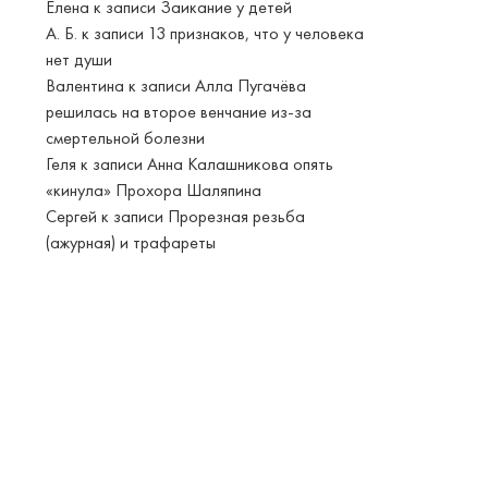
Елена
к записи
Заикание у детей
А. Б.
к записи
13 признаков, что у человека
нет души
Валентина
к записи
Алла Пугачёва
решилась на второе венчание из-за
смертельной болезни
Геля
к записи
Анна Калашникова опять
«кинула» Прохора Шаляпина
Сергей
к записи
Прорезная резьба
(ажурная) и трафареты