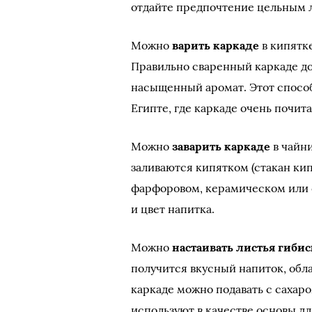
отдайте предпочтение цельным 
Можно
варить каркаде
в кипятке
Правильно сваренный каркаде д
насыщенный аромат. Этот спосо
Египте, где каркаде очень почит
Можно
заварить каркаде
в чайни
заливаются кипятком (стакан кип
фарфоровом, керамическом или с
и цвет напитка.
Можно
настаивать листья гибис
получится вкусный напиток, об
каркаде можно подавать с сахар
используют в качестве основы д