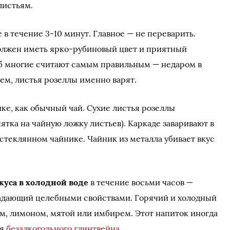
листьям.
 в течение 3-10 минут. Главное — не переварить.
олжен иметь ярко-рубиновый цвет и приятный
б многие считают самым правильным — недаром в
аем, листья розеллы именно варят.
ке, как обычный чай. Сухие листья розеллы
ятка на чайную ложку листьев). Каркаде заваривают в
теклянном чайнике. Чайник из металла убивает вкус
куса в холодной воде
в течение восьми часов —
ладающий целебными свойствами. Горячий и холодный
ом, лимоном, мятой или имбирем. Этот напиток иногда
ля
безалкогольного глинтвейна
.