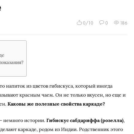
е
0/10
0
186
де
показания?
то напиток из цветов гибискуса, который иногда
зывают красным чаем. Он не только вкусен, но еще и
ен.
Каковы же полезные свойства каркаде?
— немного истории.
Гибискус сабдариффа (розелла)
,
 делают каркаде, родом из Индии. Родственник этого