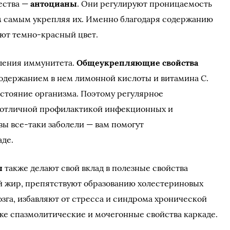
ества —
антоцианы
. Они регулируют проницаемость
м самым укрепляя их. Именно благодаря содержанию
еют темно-красный цвет.
пления иммунитета.
Общеукрепляющие свойства
одержанием в нем лимонной кислоты и витамина С.
стояние организма. Поэтому регулярное
 отличной профилактикой инфекционных и
вы все-таки заболели — вам помогут
де.
ы
также делают свой вклад в полезные свойства
й жир, препятствуют образованию холестериновых
зга, избавляют от стресса и синдрома хронической
же спазмолитические и мочегонные свойства каркаде.