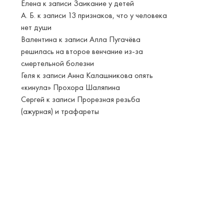
Елена
к записи
Заикание у детей
А. Б.
к записи
13 признаков, что у человека
нет души
Валентина
к записи
Алла Пугачёва
решилась на второе венчание из-за
смертельной болезни
Геля
к записи
Анна Калашникова опять
«кинула» Прохора Шаляпина
Сергей
к записи
Прорезная резьба
(ажурная) и трафареты