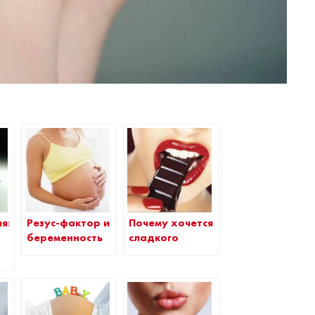
я:
Резус-фактор и
Почему хочется
беременность
сладкого