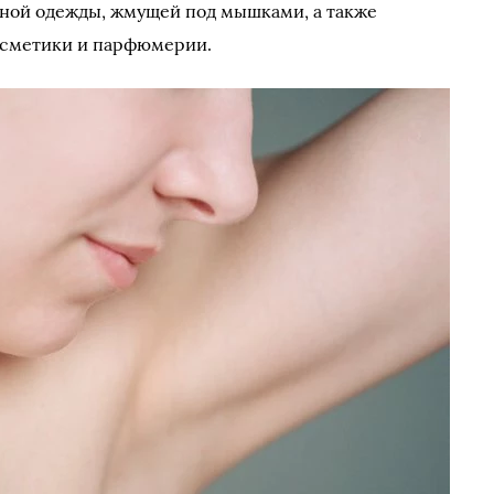
ной одежды, жмущей под мышками, а также
осметики и парфюмерии.