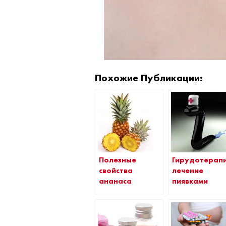
Похожие Публикации:
Полезные
Гирудотерапи
свойства
лечение
ананаса
пиявками