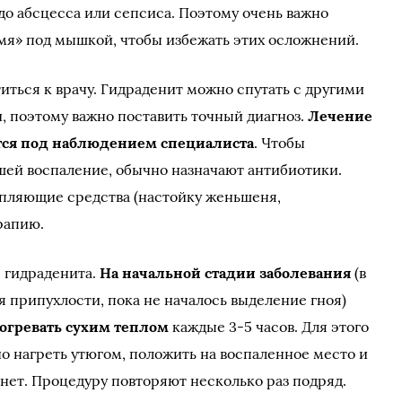
 до абсцесса или сепсиса. Поэтому очень важно
ымя» под мышкой, чтобы избежать этих осложнений.
ться к врачу. Гидраденит можно спутать с другими
 поэтому важно поставить точный диагноз.
Лечение
тся под наблюдением специалиста
. Чтобы
шей воспаление, обычно назначают антибиотики.
епляющие средства (настойку женьшеня,
ерапию.
 гидраденита.
На начальной стадии заболевания
(в
я припухлости, пока не началось выделение гноя)
огревать сухим теплом
каждые 3-5 часов. Для этого
о нагреть утюгом, положить на воспаленное место и
ынет. Процедуру повторяют несколько раз подряд.