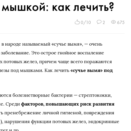
 мышкой: как лечить?
0/10
2
675
 в народе называемый «сучье вымя», — очень
заболевание. Это острое гнойное воспаление
х потовых желез, причем чаще всего поражаются
лезы под мышками. Как лечить
«сучье вымя» под
яются болезнетворные бактерии — стрептококки,
ие. Среди
факторов, повышающих риск развития
ть пренебрежение личной гигиеной, повреждения
ья), нарушения функции потовых желез, эндокринные
ет и др.