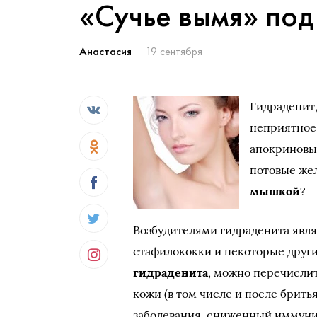
«Сучье вымя» под
Анастасия
19 сентября
Гидраденит,
неприятное 
апокриновы
потовые же
мышкой
?
Возбудителями гидраденита явл
стафилококки и некоторые друг
гидраденита
, можно перечисли
кожи (в том числе и после брит
заболевания, сниженный иммунит