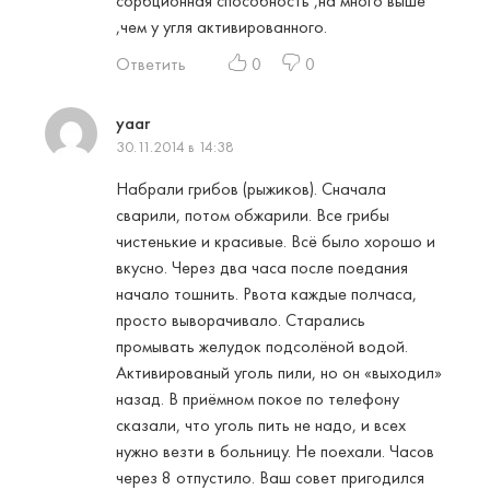
сорбционная способность ,на много выше
,чем у угля активированного.
Ответить
0
0
yaar
30.11.2014 в 14:38
Набрали грибов (рыжиков). Сначала
сварили, потом обжарили. Все грибы
чистенькие и красивые. Всё было хорошо и
вкусно. Через два часа после поедания
начало тошнить. Рвота каждые полчаса,
просто выворачивало. Старались
промывать желудок подсолёной водой.
Активированый уголь пили, но он «выходил»
назад. В приёмном покое по телефону
сказали, что уголь пить не надо, и всех
нужно везти в больницу. Не поехали. Часов
через 8 отпустило. Ваш совет пригодился