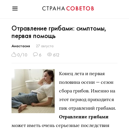
Красота
Отравление грибами: симптомы,
Мода
первая помощь
Звезды
Гороскопы
Анастасия
27 августа
Здоровье
0/10
6
612
Психология
Хобби
Конец лета и первая
Разное
половина осени — сезон
Праздники
сбора грибов. Именно на
этот период приходится
пик отравлений грибами.
Отравление грибами
может иметь очень серьезные последствия