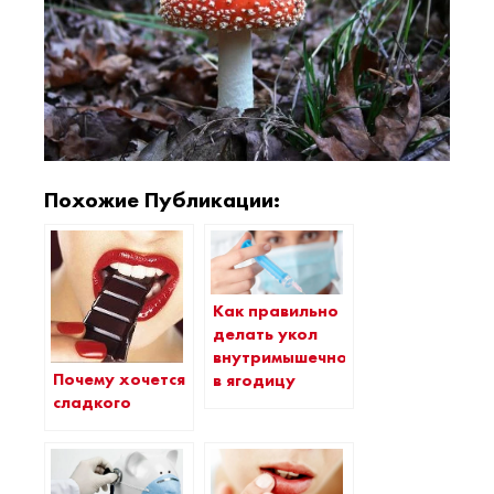
Похожие Публикации:
Как правильно
делать укол
внутримышечно
Почему хочется
в ягодицу
сладкого