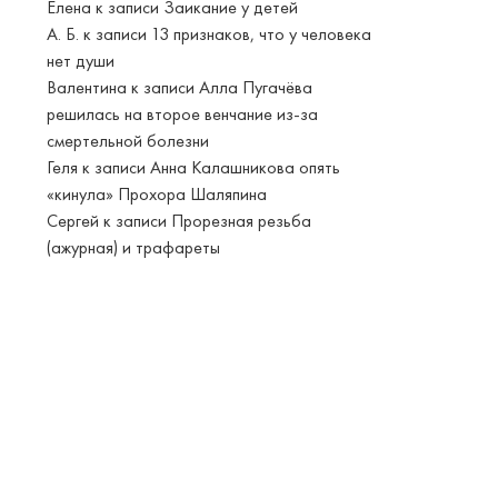
Елена
к записи
Заикание у детей
А. Б.
к записи
13 признаков, что у человека
нет души
Валентина
к записи
Алла Пугачёва
решилась на второе венчание из-за
смертельной болезни
Геля
к записи
Анна Калашникова опять
«кинула» Прохора Шаляпина
Сергей
к записи
Прорезная резьба
(ажурная) и трафареты