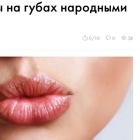
ы на губах народными
0/10
0
58