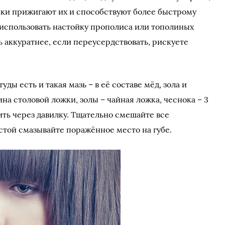
ки прижигают их и способствуют более быстрому
использовать настойку прополиса или тополиных
ь аккуратнее, если переусердствовать, рискуете
ды есть и такая мазь – в её составе мёд, зола и
на столовой ложки, золы – чайная ложка, чеснока – 3
ить через давилку. Тщательно смешайте все
той смазывайте поражённое место на губе.