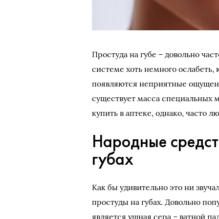
Простуда на губе – довольно ча
системе хоть немного ослабеть, к
появляются неприятные ощущени
существует масса специальных м
купить в аптеке, однако, часто
Народные средст
губах
Как бы удивительно это ни звуча
простуды на губах. Довольно по
является ушная сера – ватной па