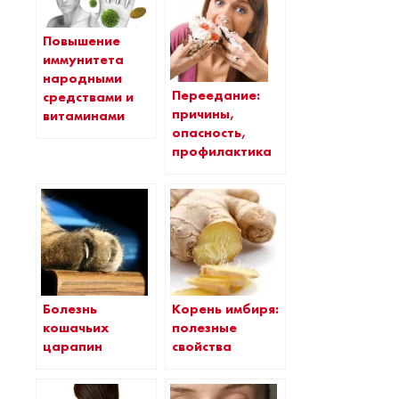
Повышение
иммунитета
народными
Переедание:
средствами и
причины,
витаминами
опасность,
профилактика
Болезнь
Корень имбиря:
кошачьих
полезные
царапин
свойства