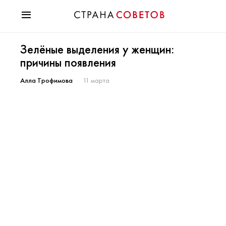
Красота
Зелёные выделения у женщин:
Мода
причины появления
Звезды
Гороскопы
Алла Трофимова
11 марта
Здоровье
Психология
Хобби
Разное
Праздники