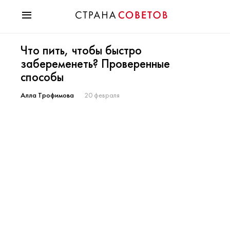
Красота
Что пить, чтобы быстро
Мода
забеременеть? Проверенные
Звезды
способы
Гороскопы
Здоровье
Алла Трофимова
20 февраля
Психология
Хобби
Разное
Праздники