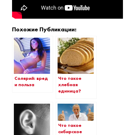
Похожие Публикации:
Солярий: вред
Что такое
и польза
хлебная
единица?
Что такое
сибирское