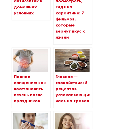
антисептик в
посмотреть,
домашних
сидя на
условиях
карантине: 7
фильмов,
которые
вернут вкус к
жизни
Полное
Главное —
очищение: как
спокойствие: 5
восстановить
рецептов
печень после
успокаивающих
праздников
чаев на травах