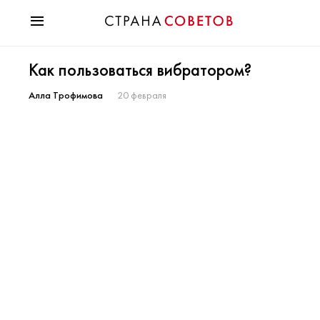
Красота
Как пользоваться вибратором?
Мода
Звезды
Алла Трофимова
20 февраля
Гороскопы
Здоровье
Психология
Хобби
Разное
Праздники