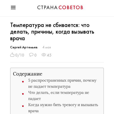
Красота
Температура не сбивается: что
Мода
делать, причины, когда вызывать
Звезды
врача
Гороскопы
Здоровье
Сергей Артемьев
4 мая
Психология
0/10
0
45
Хобби
Разное
Содержание
Праздники
5 распространенных причин, почему
не падает температура
Что делать, если температура не
падает
Когда нужно бить тревогу и вызывать
врача