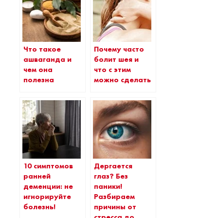
Что такое
Почему часто
ашваганда и
болит шея и
чем она
что с этим
полезна
можно сделать
10 симптомов
Дергается
ранней
глаз? Без
деменции: не
паники!
игнорируйте
Разбираем
болезнь!
причины от
стресса до