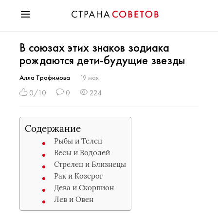
Красота
В союзах этих знаков зодиака
Мода
рождаются дети-будущие звезды
Звезды
Гороскопы
Алла Трофимова
19 мая
Здоровье
0/10
0
224
Психология
Хобби
Содержание
Разное
Рыбы и Телец
Праздники
Весы и Водолей
Стрелец и Близнецы
Рак и Козерог
Дева и Скорпион
Лев и Овен