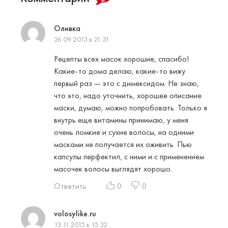
Оливка
26.09.2013 в 21:31
Рецепты всех масок хорошие, спасибо!
Какие-то дома делаю, какие-то вижу
первый раз — это с димексидом. Не знаю,
что это, надо уточнить, хорошее описание
маски, думаю, можно попробовать. Только я
внутрь еще витамины принимаю, у меня
очень ломкие и сухие волосы, на одними
масками не получается их оживить. Пью
капсулы перфектил, с ними и с применением
масочек волосы выглядят хорошо.
Ответить
0
0
volosylike.ru
13.11.2015 в 15:32