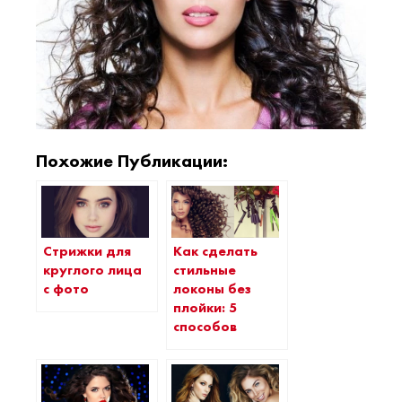
Похожие Публикации:
Стрижки для
Как сделать
круглого лица
стильные
с фото
локоны без
плойки: 5
способов