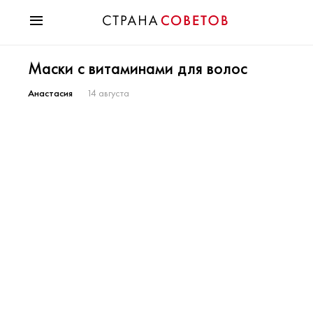
Красота
Маски с витаминами для волос
Мода
Звезды
Анастасия
14 августа
Гороскопы
Здоровье
Психология
Хобби
Разное
Праздники