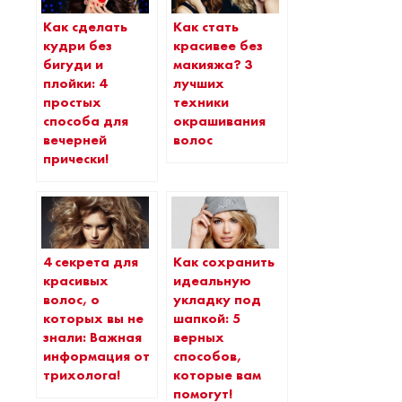
Как сделать
Как стать
кудри без
красивее без
бигуди и
макияжа? 3
плойки: 4
лучших
простых
техники
способа для
окрашивания
вечерней
волос
прически!
4 секрета для
Как сохранить
красивых
идеальную
волос, о
укладку под
которых вы не
шапкой: 5
знали: Важная
верных
информация от
способов,
трихолога!
которые вам
помогут!