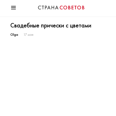
Красота
Свадебные прически с цветами
Мода
Звезды
Olga
17 мая
Гороскопы
Здоровье
Психология
Хобби
Разное
Праздники