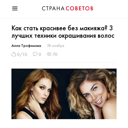
Красота
Как стать красивее без макияжа? 3
Мода
лучших техники окрашивания волос
Звезды
Гороскопы
Алла Трофимова
28 ноября
Здоровье
0/10
0
70
Психология
Хобби
Разное
Праздники