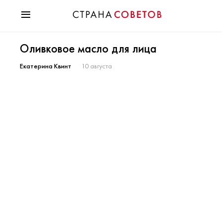
Красота
Оливковое масло для лица
Мода
Звезды
Екатерина Квинт
10 августа
Гороскопы
Здоровье
Психология
Хобби
Разное
Праздники