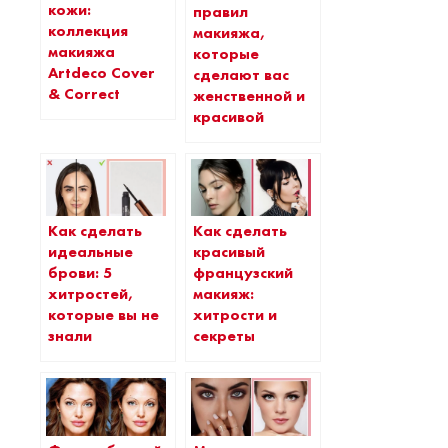
кожи:
правил
коллекция
макияжа,
макияжа
которые
Artdeco Cover
сделают вас
& Correct
женственной и
красивой
Как сделать
Как сделать
идеальные
красивый
брови: 5
французский
хитростей,
макияж:
которые вы не
хитрости и
знали
секреты