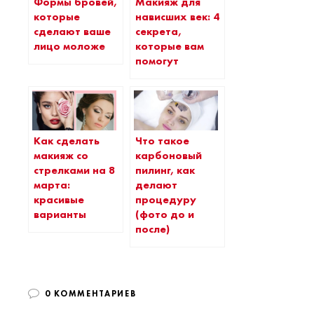
Формы бровей,
Макияж для
которые
нависших век: 4
сделают ваше
секрета,
лицо моложе
которые вам
помогут
Как сделать
Что такое
макияж со
карбоновый
стрелками на 8
пилинг, как
марта:
делают
красивые
процедуру
варианты
(фото до и
после)
0 КОММЕНТАРИЕВ