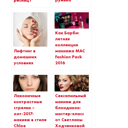
румяна
ресниц?
Как Барби:
летняя
коллекция
Лифтинг в
макияжа MAC
домашних
Fashion Pack
условиях
2016
Лаконичные
Сексапильный
контрастные
макияж для
стрелки –
блондинок:
хит-2017:
мастер-класс
макияж в стиле
от Светланы
Chloe
Ходченковой