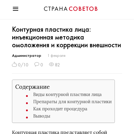
Красота
Контурная пластика лица:
Мода
инъекционная методика
Звезды
омоложения и коррекции внешности
Гороскопы
Здоровье
Администратор
1 февраля
Психология
0/10
0
82
Хобби
Разное
Содержание
Праздники
Виды контурной пластики лица
Препараты для контурной пластики
Как проходит процедура
Выводы
Контурная пластика представляет собой