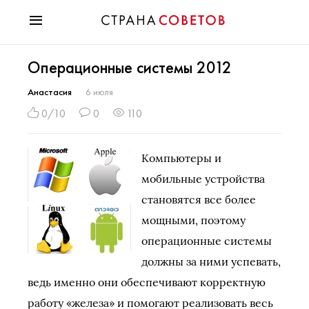
Красота
Операционные системы 2012
Мода
Звезды
Анастасия
6 июля
Гороскопы
0/10
0
110
Здоровье
Психология
Компьютеры и
Хобби
мобильные устройства
Разное
становятся все более
Праздники
мощными, поэтому
операционные системы
должны за ними успевать,
ведь именно они обеспечивают корректную
работу «железа» и помогают реализовать весь