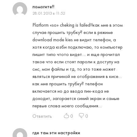
помогите!!
28.01.2013 в 11:52
Platform «so» cheking is failed!!как мне в этом
случае прошить трубку? если в режиме
download mode kies не видит телефон, а
хотя когда юзби подключаю, то компьютер
пишит типо чтото видет…. и еще прочитал
такое что если стоят пароли к доступу на
смс, мои файлы и тд, то это тоже может
являться причиной не отображения в кисе…
как мне прошить трубку? телефон
включается но до ввода пин-кода не
доходит, загорается синий экран и самые
первые слова моего сообщения…
Ответить
0
0
где там эти настройки