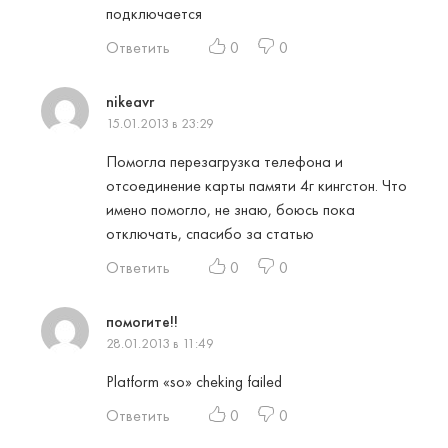
подключается
Ответить
0
0
nikeavr
15.01.2013 в 23:29
Помогла перезагрузка телефона и
отсоединение карты памяти 4г кингстон. Что
имено помогло, не знаю, боюсь пока
отключать, спасибо за статью
Ответить
0
0
помогите!!
28.01.2013 в 11:49
Platform «so» cheking failed
Ответить
0
0