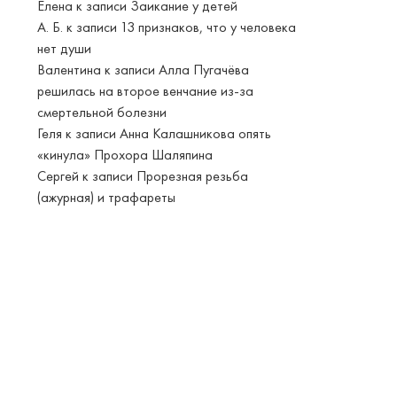
Елена
к записи
Заикание у детей
А. Б.
к записи
13 признаков, что у человека
нет души
Валентина
к записи
Алла Пугачёва
решилась на второе венчание из-за
смертельной болезни
Геля
к записи
Анна Калашникова опять
«кинула» Прохора Шаляпина
Сергей
к записи
Прорезная резьба
(ажурная) и трафареты