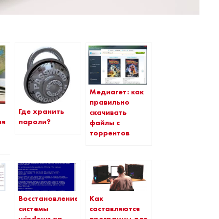
Медиагет: как
правильно
Где хранить
скачивать
ля
пароли?
файлы с
торрентов
Восстановление
Как
системы
составляются
windows xp
программы для