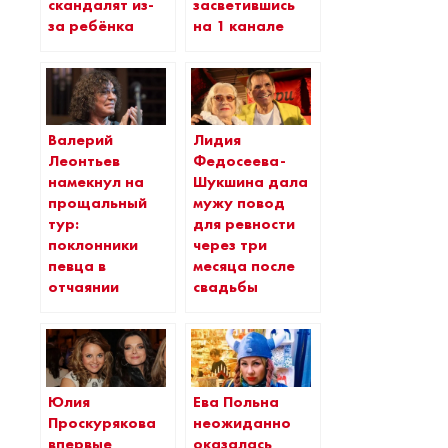
скандалят из-
засветившись
за ребёнка
на 1 канале
Валерий
Лидия
Леонтьев
Федосеева-
намекнул на
Шукшина дала
прощальный
мужу повод
тур:
для ревности
поклонники
через три
певца в
месяца после
отчаянии
свадьбы
Юлия
Ева Польна
Проскурякова
неожиданно
впервые
оказалась