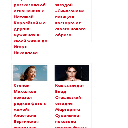
рассказала об
звездой
отношениях с
«Симпсонов»:
Наташей
певица в
Королёвой и о
восторге от
других
своего нового
мужчинах в
образа
своей жизни до
Игоря
Николаева
Степан
Как выглядит
Михалков
Влад
показал
Сташевский
редкое фото с
сегодня:
мамой:
Маргарита
Анастасия
Суханкина
Вертинская
показала
восхитила
редкое фото с