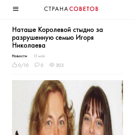
Красота
Наташе Королевой стыдно за
Мода
разрушенную семью Игоря
Звезды
Николаева
Гороскопы
Здоровье
Новости
15 мая
Психология
0/10
0
303
Хобби
Разное
Праздники