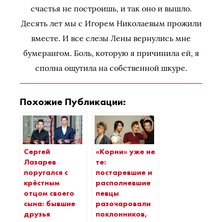
счастья не построишь, и так оно и вышло.
Десять лет мы с Игорем Николаевым прожили
вместе. И все слезы Лены вернулись мне
бумерангом. Боль, которую я причинила ей, я
сполна ощутила на собственной шкуре.
Похожие Публикации:
Сергей
«Корни» уже не
Лазарев
те:
поругался с
постаревшие и
крёстным
располневшие
отцом своего
певцы
сына: бывшие
разочаровали
друзья
поклонников,