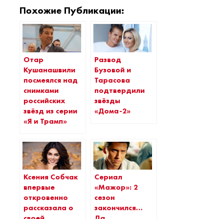
Похожие Публикации:
Отар
Развод
Кушанашвили
Бузовой и
посмеялся над
Тарасова
снимками
подтвердили
российских
звёзды
звёзд из серии
«Дома-2»
«Я и Трамп»
Ксения Собчак
Сериал
впервые
«Мажор»: 2
откровенно
сезон
рассказала о
закончился…
своей
Да