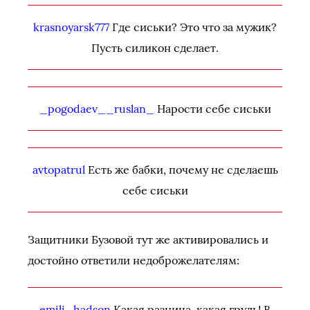
krasnoyarsk777
Где сиськи? Это что за мужик?
Пусть силикон сделает.
_pogodaev__ruslan_
Нарости себе сиськи
avtopatrul
Есть же бабки, почему не сделаешь
себе сиськи
Защитники Бузовой тут же активировались и
достойно ответили недоброжелателям:
emili_hadson
Какая разница, какая грудь! В