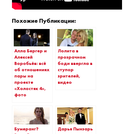
Похожие Публикации:
Алла Бергер и
Лолита в
Алексей
прозрачном
Воробьёв: всё
боди ввергла в
об отношениях
ступор
пары на
зрителей,
проекте
видео
«Холостяк 4»,
фото
Бумеранг?
Дарья Пынзарь