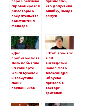
Вера Брежнева
призналась,
спровоцировала
что допустила
разговоры о
ошибку, выйдя
предательстве
замуж
Константина
Меладзе
«Дно
«Чтоб всем так
пробито»: Катя
в 80
Лель побывала
выглядеть»:
на концерте
новое фото
Ольги Бузовой
Александра
и возмутила
Збруева
своих
привело в
поклонников
восторг
зрителей