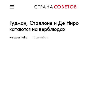
Красота
Гудман, Сталлоне и Де Ниро
Мода
катаются на верблюдах
Звезды
Гороскопы
webportfolio
16 декабря
Здоровье
Психология
Хобби
Разное
Праздники