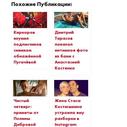
Похожие Публикации:
Киркоров
Дмитрий
изумил
Тарасов
подписчиков
показал
снимком
интимное фото
обнажённой
из бани с
Пугачёвой
Анастасией
Костенко
Чистый
Жена Стаса
четверг:
Костюшкина
приметы от
устроила ему
Полины
разборки в
Дибровой
Instagram