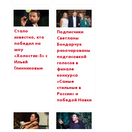
Стало
Подписчики
известно, кто
Светланы
победил на
Бондарчук
шоу
разочарованы
«Холостяк-5» с
подтасовкой
Ильей
голосов в
Глинниковым
финале
конкурса
«Самые
стильные в
России» и
победой Навки