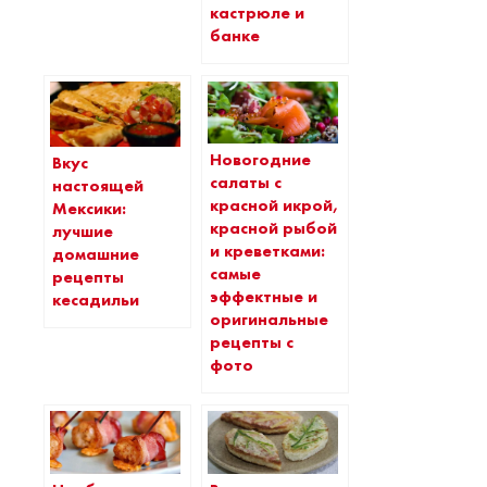
кастрюле и
банке
Новогодние
Вкус
салаты с
настоящей
красной икрой,
Мексики:
красной рыбой
лучшие
и креветками:
домашние
самые
рецепты
эффектные и
кесадильи
оригинальные
рецепты с
фото