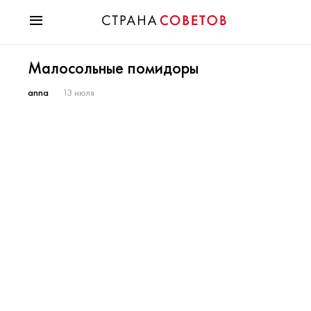
Красота
Малосольные помидоры
Мода
Звезды
anna
13 июля
Гороскопы
Здоровье
Психология
Хобби
Разное
Праздники