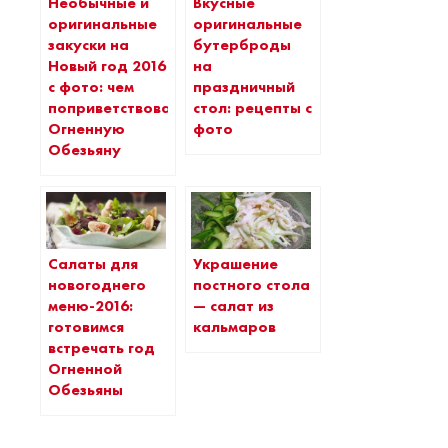
Необычные и
Вкусные
оригинальные
оригинальные
закуски на
бутерброды
Новый год 2016
на
с фото: чем
праздничный
поприветствовать
стол: рецепты с
Огненную
фото
Обезьяну
Салаты для
Украшение
новогоднего
постного стола
меню-2016:
— салат из
готовимся
кальмаров
встречать год
Огненной
Обезьяны