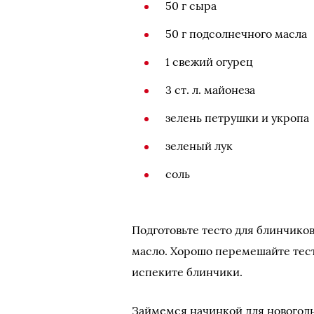
50 г сыра
50 г подсолнечного масла
1 свежий огурец
3 ст. л. майонеза
зелень петрушки и укропа
зеленый лук
соль
Подготовьте тесто для блинчиков
масло. Хорошо перемешайте тес
испеките блинчики.
Займемся начинкой для новогод