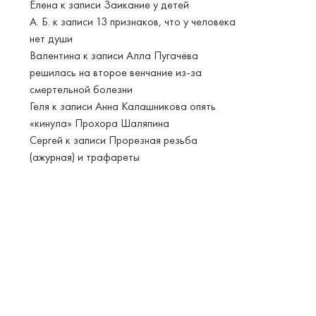
Елена
к записи
Заикание у детей
А. Б.
к записи
13 признаков, что у человека
нет души
Валентина
к записи
Алла Пугачёва
решилась на второе венчание из-за
смертельной болезни
Геля
к записи
Анна Калашникова опять
«кинула» Прохора Шаляпина
Сергей
к записи
Прорезная резьба
(ажурная) и трафареты