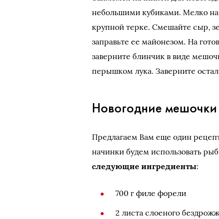
небольшими кубиками. Мелко нар
крупной терке. Смешайте сыр, з
заправьте ее майонезом. На гот
заверните блинчик в виде мешочк
перышком лука. Заверните остал
Новогодние мешочки
Предлагаем Вам еще один рецепт
начинки будем использовать рыб
следующие ингредиенты
:
700 г филе форели
2 листа слоеного бездрожж