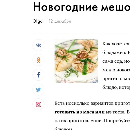
Новогодние мешо
Olga
12 декабря
Как хочется
блюдами к Н
сама еда, н
меню нового
оригинальн
блюдо, кото
Есть несколько вариантов приго
готовить из мяса или из теста
. 
на их приготовление. Попробуйте
блюдом.