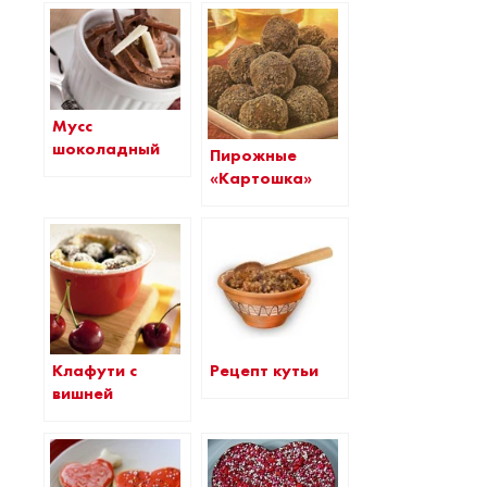
Мусс
шоколадный
Пирожные
«Картошка»
Клафути с
Рецепт кутьи
вишней