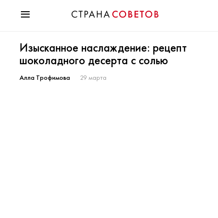
Красота
Изысканное наслаждение: рецепт
Мода
шоколадного десерта с солью
Звезды
Гороскопы
Алла Трофимова
29 марта
Здоровье
Психология
Хобби
Разное
Праздники