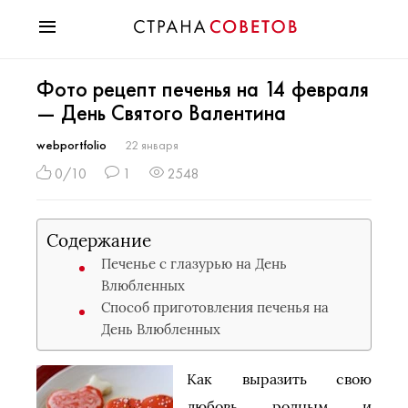
Красота
Фото рецепт печенья на 14 февраля
Мода
— День Святого Валентина
Звезды
Гороскопы
webportfolio
22 января
Здоровье
0/10
1
2548
Психология
Хобби
Содержание
Разное
Печенье с глазурью на День
Праздники
Влюбленных
Способ приготовления печенья на
День Влюбленных
Как выразить свою
любовь родным и