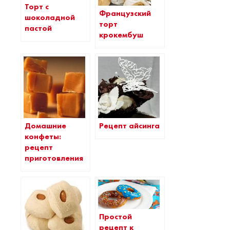
Торт с
Французский
шоколадной
торт
пастой
крокембуш
Домашние
Рецепт айсинга
конфеты:
рецепт
приготовления
Простой
рецепт к