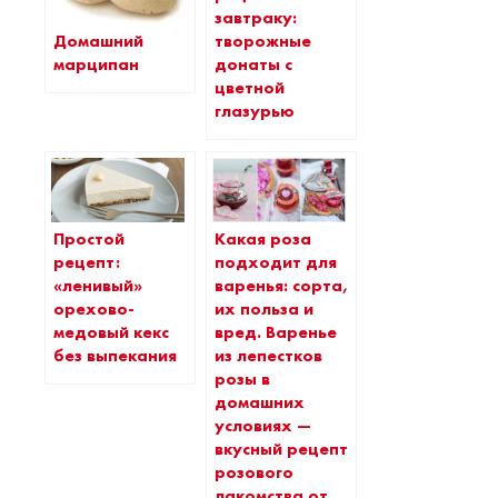
завтраку:
Домашний
творожные
марципан
донаты с
цветной
глазурью
Простой
Какая роза
рецепт:
подходит для
«ленивый»
варенья: сорта,
орехово-
их польза и
медовый кекс
вред. Варенье
без выпекания
из лепестков
розы в
домашних
условиях —
вкусный рецепт
розового
лакомства от