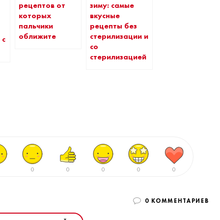
рецептов от
зиму: самые
которых
вкусные
пальчики
рецепты без
оближите
стерилизации и
 с
со
стерилизацией
0
0
0
0
0
0 КОММЕНТАРИЕВ