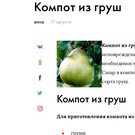
Компот из груш
anna
17 августа
Компот из г
неповрежденн
необходимост
Сахар в компо
сорта груш.
Компот из груш
Для приготовления компота из
груши