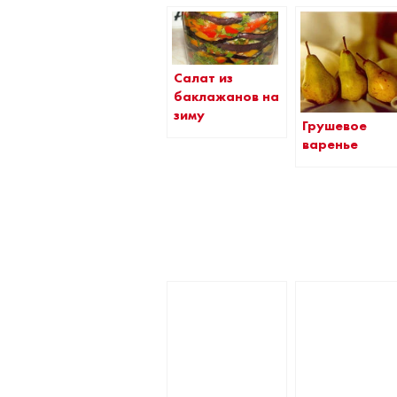
Салат из
баклажанов на
зиму
Грушевое
варенье