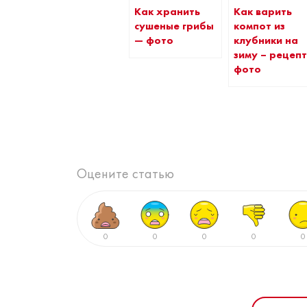
Как хранить
Как варить
сушеные грибы
компот из
— фото
клубники на
зиму – рецепт
фото
Оцените статью
0
0
0
0
0