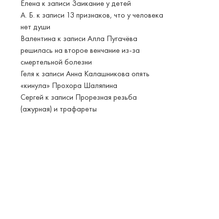
Елена
к записи
Заикание у детей
А. Б.
к записи
13 признаков, что у человека
нет души
Валентина
к записи
Алла Пугачёва
решилась на второе венчание из-за
смертельной болезни
Геля
к записи
Анна Калашникова опять
«кинула» Прохора Шаляпина
Сергей
к записи
Прорезная резьба
(ажурная) и трафареты