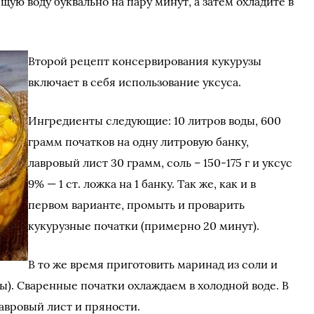
щую воду буквально на пару минут, а затем охладите в
Второй рецепт консервирования кукурузы
включает в себя использование уксуса.
Ингредиенты следующие: 10 литров воды, 600
грамм початков на одну литровую банку,
лавровый лист 30 грамм, соль – 150-175 г и уксус
9% — 1 ст. ложка на 1 банку. Так же, как и в
первом варианте, промыть и проварить
кукурузные початки (примерно 20 минут).
В то же время приготовить маринад из соли и
ды). Сваренные початки охлаждаем в холодной воде. В
лавровый лист и пряности.