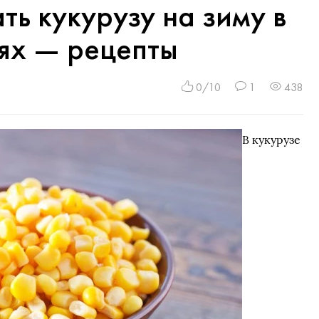
ть кукурузу на зиму в
ях — рецепты
0/10
1
438
В кукурузе