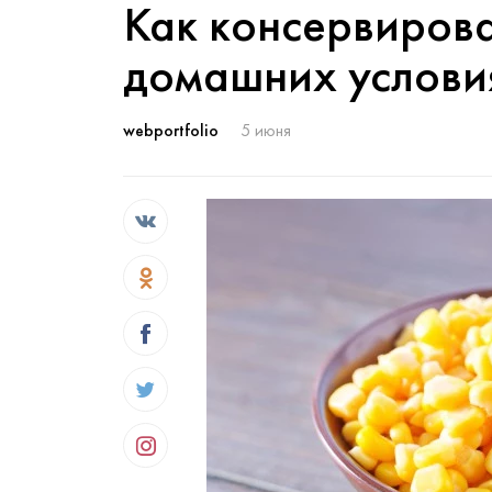
Как консервирова
домашних услови
webportfolio
5 июня