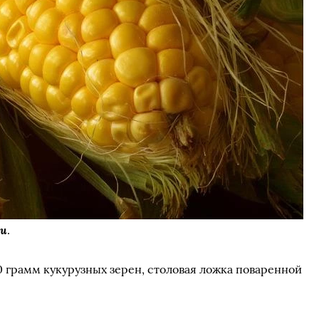
ми
.
00 грамм кукурузных зерен, столовая ложка поваренной