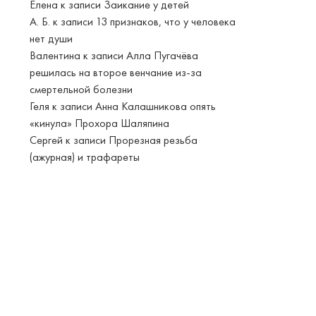
Елена
к записи
Заикание у детей
А. Б.
к записи
13 признаков, что у человека
нет души
Валентина
к записи
Алла Пугачёва
решилась на второе венчание из-за
смертельной болезни
Геля
к записи
Анна Калашникова опять
«кинула» Прохора Шаляпина
Сергей
к записи
Прорезная резьба
(ажурная) и трафареты