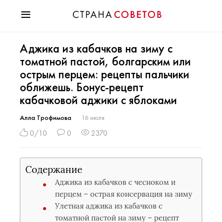
Красота
Аджика из кабачков на зиму с
Мода
томатной пастой, болгарским или
Звезды
острым перцем: рецепты пальчики
Гороскопы
оближешь. Бонус-рецепт
Здоровье
кабачковой аджики с яблоками
Психология
Хобби
Алла Трофимова
16 июля
Разное
0/10
0
2370
Праздники
Содержание
Аджика из кабачков с чесноком и
перцем – острая консервация на зиму
Улетная аджика из кабачков с
томатной пастой на зиму – рецепт