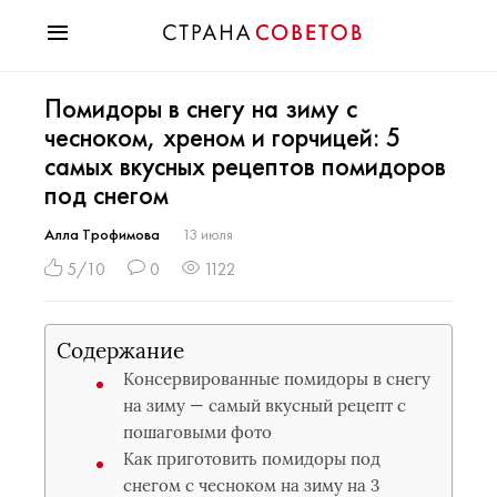
Красота
Помидоры в снегу на зиму с
Мода
чесноком, хреном и горчицей: 5
Звезды
самых вкусных рецептов помидоров
Гороскопы
под снегом
Здоровье
Психология
Алла Трофимова
13 июля
Хобби
5/10
0
1122
Разное
Праздники
Содержание
Консервированные помидоры в снегу
на зиму — самый вкусный рецепт с
пошаговыми фото
Как приготовить помидоры под
снегом с чесноком на зиму на 3