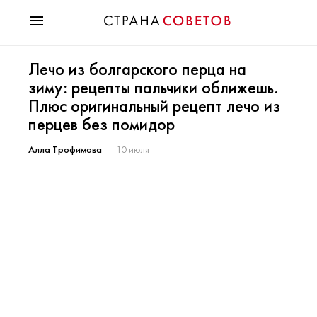
Красота
Лечо из болгарского перца на
Мода
зиму: рецепты пальчики оближешь.
Звезды
Плюс оригинальный рецепт лечо из
Гороскопы
перцев без помидор
Здоровье
Психология
Алла Трофимова
10 июля
Хобби
Разное
Праздники