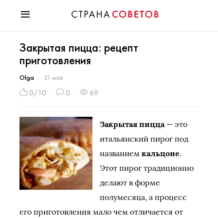
Красота
Закрытая пицца: рецепт
Мода
приготовления
Звезды
Гороскопы
Olga
21 мая
Здоровье
0/10
0
69
Психология
Хобби
Закрытая пицца
— это
Разное
итальянский пирог под
Праздники
названием
кальцоне
.
Этот пирог традиционно
делают в форме
полумесяца, а процесс
его приготовления мало чем отличается от