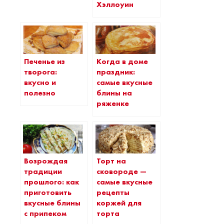
Хэллоуин
Печенье из
Когда в доме
творога:
праздник:
вкусно и
самые вкусные
полезно
блины на
ряженке
Торт на
Возрождая
сковороде —
традиции
самые вкусные
прошлого: как
рецепты
приготовить
коржей для
вкусные блины
торта
с припеком