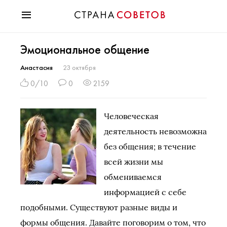
Красота
Эмоциональное общение
Мода
Звезды
Анастасия
23 октября
Гороскопы
0/10
0
2159
Здоровье
Психология
Человеческая
Хобби
деятельность невозможна
Разное
без общения; в течение
Праздники
всей жизни мы
обмениваемся
информацией с себе
подобными. Существуют разные виды и
формы общения. Давайте поговорим о том, что