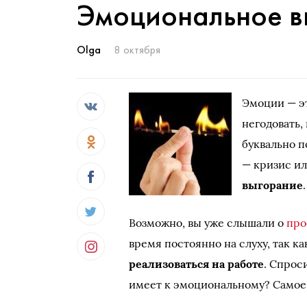
Эмоциональное в
Olga
8 октября
Эмоции — эт
негодовать,
буквально п
— кризис ил
выгорание
.
Возможно, вы уже слышали о
про
время постоянно на слуху, так к
реализоваться на работе
. Спрос
имеет к эмоциональному? Самое п