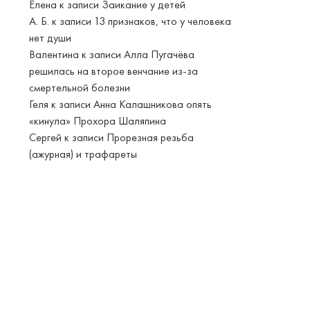
Елена
к записи
Заикание у детей
А. Б.
к записи
13 признаков, что у человека
нет души
Валентина
к записи
Алла Пугачёва
решилась на второе венчание из-за
смертельной болезни
Геля
к записи
Анна Калашникова опять
«кинула» Прохора Шаляпина
Сергей
к записи
Прорезная резьба
(ажурная) и трафареты